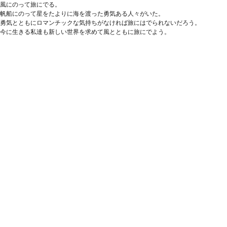
風にのって旅にでる。
帆船にのって星をたよりに海を渡った勇気ある人々がいた。
勇気とともにロマンチックな気持ちがなければ旅にはでられないだろう。
今に生きる私達も新しい世界を求めて風とともに旅にでよう。