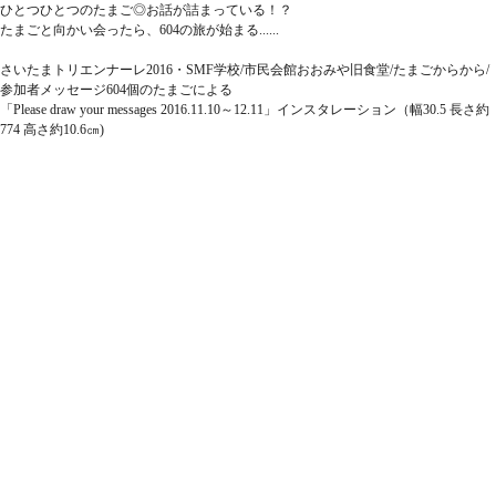
ひとつひとつのたまご◎お話が詰まっている！？
たまごと向かい会ったら、604の旅が始まる......
さいたまトリエンナーレ2016・SMF学校/市民会館おおみや旧食堂/たまごからから/
参加者メッセージ604個のたまごによる
「Please draw your messages 2016.11.10～12.11」インスタレーション（幅30.5 長さ約
774 高さ約10.6㎝)